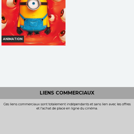
TOUT PUBLIC
TOUT PUBLIC
VF
VF
ANIMATION
DES MINIONS ET DES
MONSTRES
Horaires et Infos
Bande-annonce
Réservation
LIENS COMMERCIAUX
TOUT PUBLIC
Ces liens commerciaux sont totalement indépendants et sans lien avec les offres
et l'achat de place en ligne du cinéma.
VF