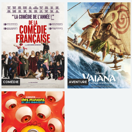
LES GENDARMES
LE TRIANGLE D'OR
Horaires et Infos
Horaires et Infos
Bande-annonce
Bande-annonce
Réservation
Réservation
TOUT PUBLIC
TOUT PUBLIC
VF
VF
COMÉDIE
AVENTURE
DE LA COMÉDIE-FRANÇAISE
VAIANA, LA LÉGENDE DU BOUT
DU MONDE
Horaires et Infos
Horaires et Infos
Bande-annonce
Bande-annonce
Réservation
Réservation