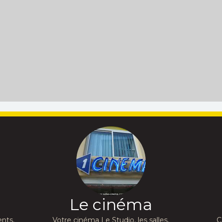
Le cinéma
nts,
Votre cinéma Le Studio, les salles,
C