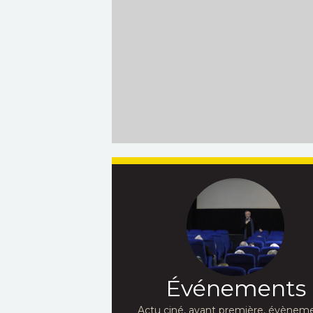
Événements
Actu ciné, avant première, évèneme